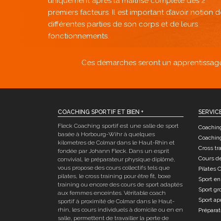
uniquement après la maitrise complète des 2
premiers facteurs. Il est important d’avoir notion 
différentes parties de son corps et de leurs
fonctionnements.
Ces démarches seront un apprentissage 
COACHING SPORTIF ET BIEN +
SERVIC
Fleck Coaching sportif est une salle de sport
Coaching
basée à Horbourg-Wihr à quelques
Coaching
kilometres de Colmar dans le Haut-Rhin et
Cross tr
fondée par Johann Fleck. Dans un esprit
Cours d
convivial, le préparateur physique diplômé,
vous propose des cours collectifs tels que
Pilates 
pilates, le cross training pour être fit, boxe
Sport en
training ou encore des cours de sport adaptés
Sport gr
aux femmes enceintes. Véritable coach
Sport a
sportif à proximité de Colmar dans le Haut-
rhin, les cours individuels à domicile ou en en
Prépara
salle, permettent de travailler la perte de