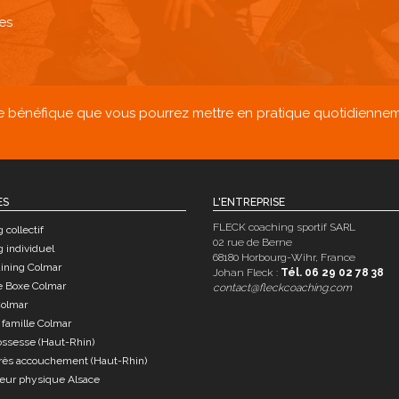
des
bénéfique que vous pourrez mettre en pratique quotidiennement
ES
L'ENTREPRISE
FLECK coaching sportif SARL
 collectif
02 rue de Berne
 individuel
68180 Horbourg-Wihr, France
aining Colmar
Johan Fleck :
Tél. 06 29 02 78 38
e Boxe Colmar
contact@fleckcoaching.com
Colmar
 famille Colmar
ossesse (Haut-Rhin)
près accouchement (Haut-Rhin)
teur physique Alsace